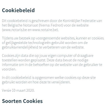
Overslaan
en
Cookiebeleid
naar
de
Dit cookiebeleid is geschreven door de Koninklijke Federatie van
inhoud
het Belgische Notariaat (hierna: Fednot) voor de website
gaan
(www.notaris.be en www.notaire.be).
Tijdens uw bezoek op voorgenoemde websites, kunnen er cookies
of gelijkgestelde technologieën gebruikt worden om de
gebruiksvriendelijkheid te verbeteren van de website.
Cookies zijn data die op jouw eigen computer of draagbare
toestellen worden geplaatst. Deze data bevat de nodige
informatie om in de behoeften op de website van de gebruiker te
voorzien.
In dit cookiebeleid is opgenomen welke cookies op deze site
gebruikt worden en hoe deze te verwijderen.
Versie 10 maart 2020.
Soorten Cookies